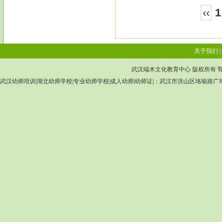
‹‹
1
关于我们
|
武汉端木文化教育中心 版权所有
鄂
武汉幼师培训|湖北幼师学校|专业幼师学校|成人幼师|幼师证|：武汉市洪山区珞瑜路广埠屯广八